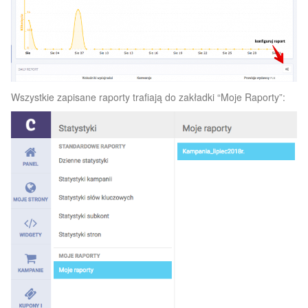
Wszystkie zapisane raporty trafiają do zakładki “Moje Raporty”: