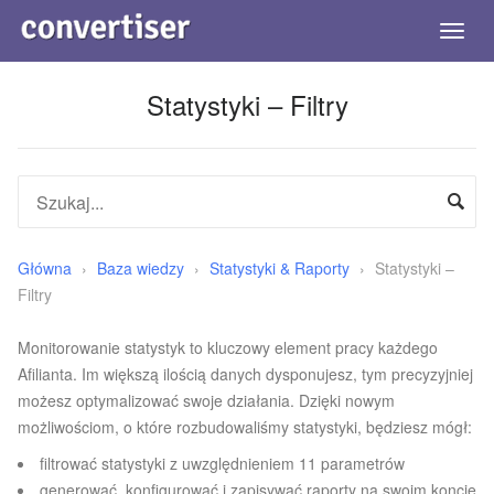
Togg
navig
Statystyki – Filtry
Główna
›
Baza wiedzy
›
Statystyki & Raporty
›
Statystyki –
Filtry
Monitorowanie statystyk to kluczowy element pracy każdego
Afilianta. Im większą ilością danych dysponujesz, tym precyzyjniej
możesz optymalizować swoje działania. Dzięki nowym
możliwościom, o które rozbudowaliśmy statystyki, będziesz mógł:
filtrować statystyki z uwzględnieniem 11 parametrów
generować, konfigurować i zapisywać raporty na swoim koncie