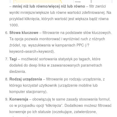
–
mniej niż lub równo/więcej niż lub równo
– filtr zwróci
wyniki mniejsze/większe lub równe wartości zdefiniowanej. Na
przykład kliknięcia, których wartość jest większa bądź równa
1000.
Słowa kluczowe
– filtrowanie na podstawie słów kluczowych.
Ta opcja pozwala monitorować i wyróżniać ruch z różnych
źródeł, np. wyszukiwania w kampaniach PPC
(/?
keyword=search+keyword).
Tagi
– możliwość sortowania statystyk po tagach, które
dodałeś do deep linka w zaawansowanych parametrach
śledzenia.
Rodzaj urządzenia
– filtrowanie po rodzaju urządzenia, z
którego korzystał użytkownik (urządzenie mobilne lub
komputer stacjonarny).
Konwersja
– obowiązują te same zasady stosowania formuł,
co w przypadku opcji “kliknięcia”. Dodatkowo możesz filtrować
konwersje po ich statusie (oczekujące, zatwierdzone,