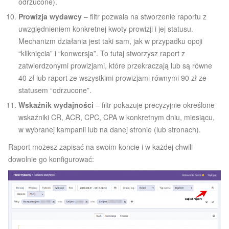
odrzucone).
Prowizja wydawcy
– filtr pozwala na stworzenie raportu z
uwzględnieniem konkretnej kwoty prowizji i jej statusu.
Mechanizm działania jest taki sam, jak w przypadku opcji
“kliknięcia” i “konwersja”. To tutaj stworzysz raport z
zatwierdzonymi prowizjami, które przekraczają lub są równe
40 zł lub raport ze wszystkimi prowizjami równymi 90 zł ze
statusem “odrzucone”.
Wskaźnik wydajności
– filtr pokazuje precyzyjnie określone
wskaźniki CR, ACR, CPC, CPA w konkretnym dniu, miesiącu,
w wybranej kampanii lub na danej stronie (lub stronach).
Raport możesz zapisać na swoim koncie i w każdej chwili
dowolnie go konfigurować: